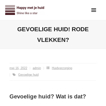
Skip
to
content
GEVOELIGE HUID! RODE
VLEKKEN?
mei 16, 2022
admin
Huidverzorging
Gevoelige huid
Gevoelige huid? Wat is dat?