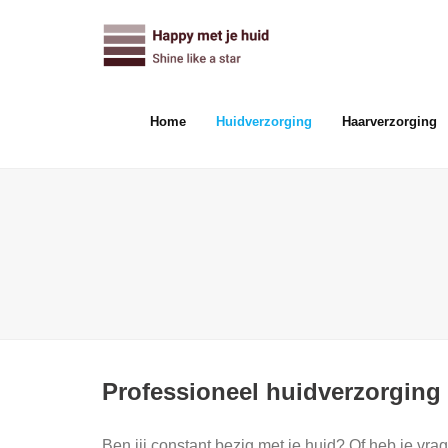
Skip
to
content
Home
Huidverzorging
Haarverzorging
Professioneel huidverzorging
Ben jij constant bezig met je huid? Of heb je vra