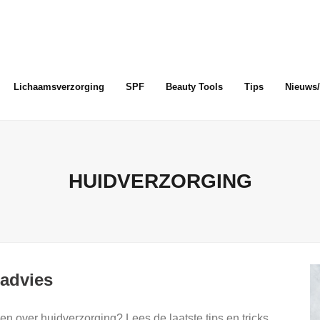
Lichaamsverzorging
SPF
Beauty Tools
Tips
Nieuws/
HUIDVERZORGING
 advies
gen over huidverzorging? Lees de laatste tips en tricks